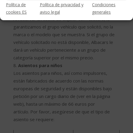
cancelación o ningún coste adicional.
Política de
Política de privacidad y
Condiciones
Garantía grupo del vehículo
cookies ES
aviso legal
generales
Al reservar un coche de alquiler con Albacars, le
garantizamos el grupo vehículo que solicitó, no la
marca o el modelo que se muestra. Si el grupo de
vehículo solicitado no está disponible, Albacars le
dará un vehículo perteneciente a un grupo de
categoría superior por el mismo precio.
Asientos para niños
Los asientos para niños, así como impulsores,
están fabricados de acuerdo con las normas
europeas de seguridad y están disponibles bajo
petición por un cargo diario de (ver en la página
web), hasta un máximo de 66 euros por
artículo. Por favor, asegúrese de que el tipo de
asiento se requiere: