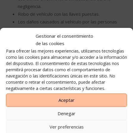
negligencia.
Robo de vehículo con las llaves puestas.
Los daños causados ​​al vehículo por las personas
a través de la conducción bajo la Influencia de
Gestionar el consentimiento
alcohol o drogas.
de las cookies
Multas por violar las leyes y reglamentos de
Para ofrecer las mejores experiencias, utilizamos tecnologías
tránsito durante el período de alquiler son
como las cookies para almacenar y/o acceder a la información
responsabilidad del conductor del vehículo. En el
del dispositivo. El consentimiento de estas tecnologías nos
caso de un ser recibida, la cantidad de 30 € en
permitirá procesar datos como el comportamiento de
concepto de gastos de administración se incurre
navegación o las identificaciones únicas en este sitio. No
consentir o retirar el consentimiento, puede afectar
en ellos.
negativamente a ciertas características y funciones.
Repostar con el tipo de gasolina equivocada.
Pérdida o daño de las llaves.
Aceptar
Cancelar o cambiar su reserva
Denegar
Usted puede cancelar o modificar su reserva tantas
Ver preferencias
veces como sea necesario, sin incurrir en gastos de