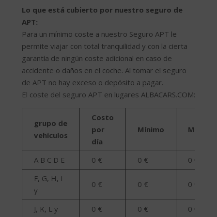
Lo que está cubierto por nuestro seguro de
APT:
Para un mínimo coste a nuestro Seguro APT le
permite viajar con total tranquilidad y con la cierta
garantía de ningún coste adicional en caso de
accidente o daños en el coche. Al tomar el seguro
de APT no hay exceso o depósito a pagar.
El coste del seguro APT en lugares ALBACARS.COM:
Costo
grupo de
por
Mínimo
Máximo
vehículos
día
A B C D E
0 €
0 €
0 €
F, G, H, I
0 €
0 €
0 €
y
J, K, L y
0 €
0 €
0 €